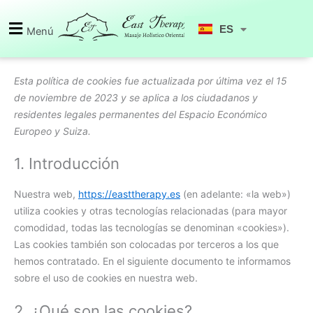
Ir
Consent
Consent
Consent
Consent
Consent
Consent
Estadístic
Marketing
EN
al
to
to
to
to
to
to
ES
Menú
CA
contenido
service
service
service
service
service
service
elementor
google-
wordpress
tiktok
youtube
varios
recaptcha
Esta política de cookies fue actualizada por última vez el 15
de noviembre de 2023 y se aplica a los ciudadanos y
residentes legales permanentes del Espacio Económico
Europeo y Suiza.
1. Introducción
Nuestra web,
https://easttherapy.es
(en adelante: «la web»)
utiliza cookies y otras tecnologías relacionadas (para mayor
comodidad, todas las tecnologías se denominan «cookies»).
Las cookies también son colocadas por terceros a los que
hemos contratado. En el siguiente documento te informamos
sobre el uso de cookies en nuestra web.
2. ¿Qué son las cookies?